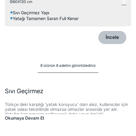
60X120 cm
Sıvı Geçirmez Yapı
Yatağı Tamamen Saran Full Kenar
İncele
8 ürünün 8 adetini görüntülediniz
Sıvı Geçirmez
Türkçe deki karşılığı 'yatak koruyucu' olan alez, kullanıcılar için
yatak odası tekstilinde olmazsa olmazlar arasında yer alır.
Yatağın korunmasını sağlayarak daha uzun ömürlü
Okumaya Devam Et
kullanılmasına imkan sağlayan alez su geçirmez özelliğe sahip
olması ile sık tercih edilir. Sıvı geçirmez özelliği ile yatağa
Sıvı Geçirmez Alez Boyutları ve Özellikleri
herhangi bir ıslaklığın ulaşmasını engeller.Bakteri ve virüs gibi
zararlı varlıkların yatağa ulaşmasını engellerken rahat yıkanma