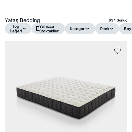
Yataş Bedding
634 Sonuç
Tog
Yalnızca
Kategori
Renk
Boy
Değeri
Stoktakiler