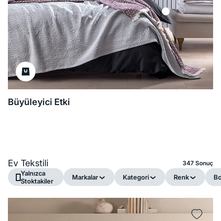
Büyüleyici Etki
Ev Tekstili
347 Sonuç
Yalnızca
Markalar
Kategori
Renk
B
Stoktakiler