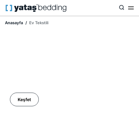
Anasayfa
Ev Tekstili
Ev Tekstilinde İndirim Mevsimi
Keşfet