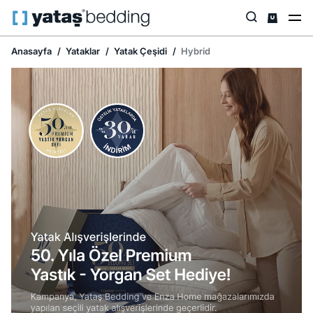
Anasayfa
Yataklar
Yatak Çeşidi
Hybrid