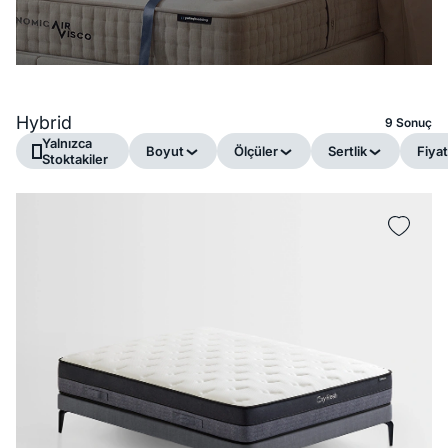
Hybrid
9 Sonuç
Yalnızca
Boyut
Ölçüler
Sertlik
Fiyat
Stoktakiler