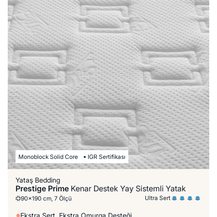
Monoblock Solid Core
IGR Sertifikası
Yataş Bedding
Prestige Prime
Kenar Destek Yay Sistemli Yatak
Ultra Sert
90x190 cm, 7 Ölçü
Ekstra Sert, Ekstra Omurga Desteği