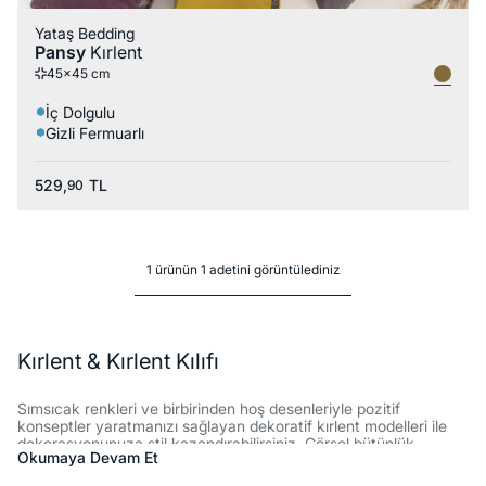
Yataş Bedding
Pansy
Kırlent
45x45 cm
İç Dolgulu
Gizli Fermuarlı
529,
TL
90
1 ürünün 1 adetini görüntülediniz
Kırlent & Kırlent Kılıfı
Sımsıcak renkleri ve birbirinden hoş desenleriyle pozitif
konseptler yaratmanızı sağlayan dekoratif kırlent modelleri ile
dekorasyonunuza stil kazandırabilirsiniz. Görsel bütünlük
Okumaya Devam Et
sağlayan trendy renklerle ve kaliteli kumaşlarla titizlikle
tasarlanan Yataş Bedding kırlent modelleri, modern