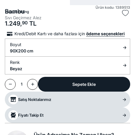
Ürün kodu: 1389513
Bambu
Yataş Bedding
Sıvı Geçirmez Alez
1.249,
90
TL
Kredi/Debit Kartı ve daha fazlası için
ödeme seçenekleri
Boyut
90X200 cm
Renk
Beyaz
Sepete Ekle
1
Satış Noktalarımız
Fiyatı Takip Et