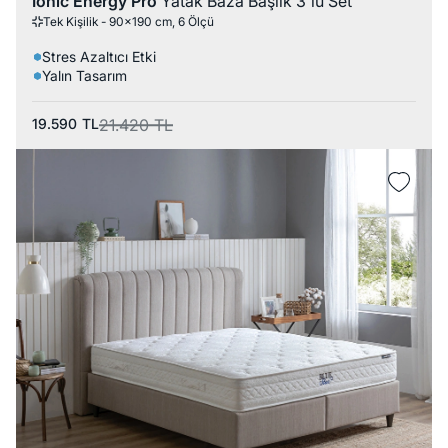
Ionic Energy Pro
Yatak Baza Başlık 3'lü Set
Tek Kişilik - 90x190 cm, 6 Ölçü
Stres Azaltıcı Etki
Yalın Tasarım
19.590
TL
21.420
TL