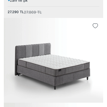
Zarif ve Şık
27.290
TL
27.869
TL