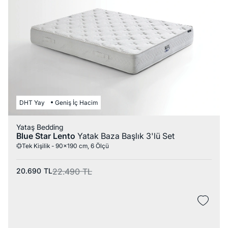
DHT Yay
Geniş İç Hacim
Yataş Bedding
Blue Star Lento
Yatak Baza Başlık 3'lü Set
Tek Kişilik - 90x190 cm, 6 Ölçü
20.690
TL
22.490
TL