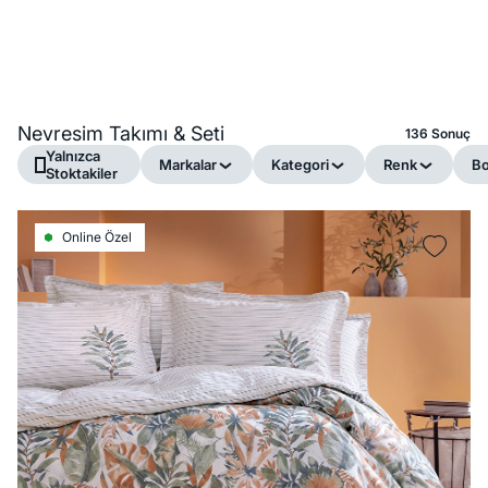
Nevresim Takımı & Seti
136 Sonuç
Yalnızca
Markalar
Kategori
Renk
B
Stoktakiler
Online Özel