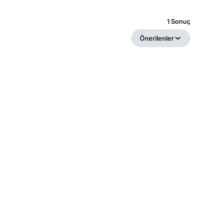
1 Sonuç
Önerilenler