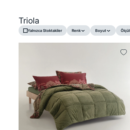
Triola
Yalnızca Stoktakiler
Renk
Boyut
Ölçül