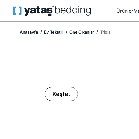
Ürünler
Ma
Anasayfa
Ev Tekstili
Öne Çıkanlar
Triola
Ev Tekstilinde İndirim Mevsimi
Keşfet