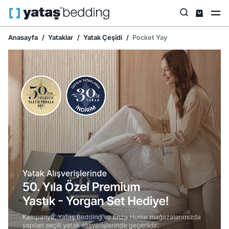
Anasayfa
Yataklar
Yatak Çeşidi
Pocket Yay