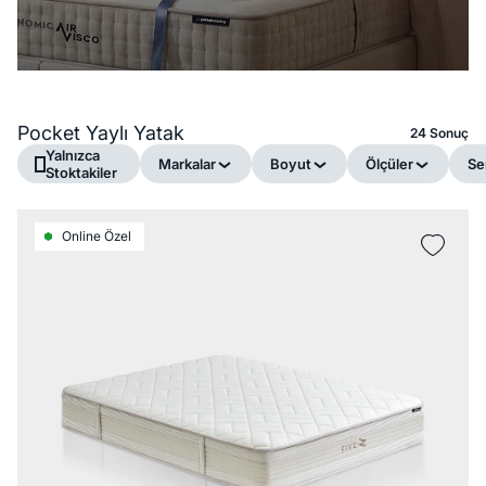
Pocket Yaylı Yatak
24 Sonuç
Yalnızca
Markalar
Boyut
Ölçüler
Ser
Stoktakiler
Online Özel