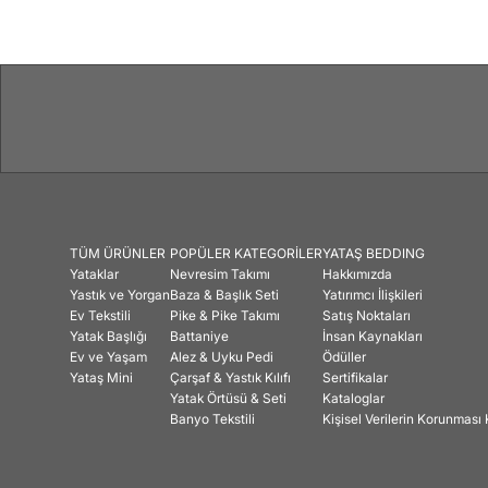
TÜM ÜRÜNLER
POPÜLER KATEGORİLER
YATAŞ BEDDING
Yataklar
Nevresim Takımı
Hakkımızda
Yastık ve Yorgan
Baza & Başlık Seti
Yatırımcı İlişkileri
Ev Tekstili
Pike & Pike Takımı
Satış Noktaları
Yatak Başlığı
Battaniye
İnsan Kaynakları
Ev ve Yaşam
Alez & Uyku Pedi
Ödüller
Yataş Mini
Çarşaf & Yastık Kılıfı
Sertifikalar
Yatak Örtüsü & Seti
Kataloglar
Banyo Tekstili
Kişisel Verilerin Korunmas