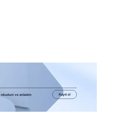
Kayıt ol
ı okudum ve anladım