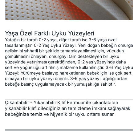
Yaşa Özel Farklı Uyku Yüzeyleri
Yatağın bir tarafı 0-2 yaşa, diğer tarafı ise 3-6 yaşa özel
tasarlanmıştır. 0-2 Yaş Uyku Yüzeyi: Yeni doğan bebeğin omurga
gelişimini sıhhatli bir şekilde tamamlayabilmesi için, vücudun
gömülmesini önleyen, omurgayı tam destekleyen bir uyku
yüzeyinde yatırılması gerektiğinden, 0-2 yaş yüzeyinde daha
sert ve yoğunluğu artırılmış malzeme kullanılmıştır. 3-6 Yaş Uyku
Yüzeyi: Yürümeye başlayıp hareketlenen bebek için ise çok sert
olmayan bir uyku yüzeyi önerilir. 3-6 yaş yüzeyi, ağırlığı artan
bebeğe basınç uygulamayacak bir yumuşaklığa sahiptir.
Çıkarılabilir - Yıkanabilir Kılıf Fermuar ile çıkarılabilen
yıkanabilir kılıf, dilediğiniz an temizleme imkanı sağlayarak
bebeğinize temiz ve hijyenik bir uyku ortamı sunar.
Özellikler
Ödeme Seçenekleri
Teslimat ve İade Koşulları