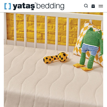
Anasayfa
Yataklar
Yatak Çeşidi
Pocket Yay
Copola