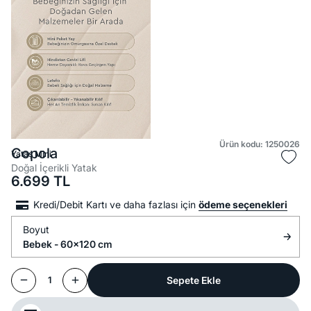
Ürün kodu: 1250026
Copola
Yataş Mini
Doğal İçerikli Yatak
6.699
TL
Kredi/Debit Kartı ve daha fazlası için
ödeme seçenekleri
Boyut
Bebek - 60x120 cm
Sepete Ekle
1