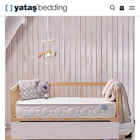
Anasayfa
Yataklar
Yatak Çeşidi
Pocket Yay
Milky Comfy Po