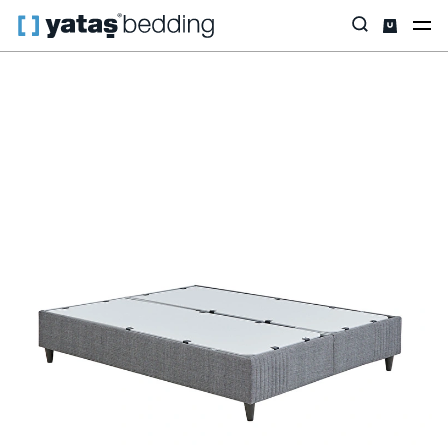
Anasayfa
Baza & Başlık
İhtiyaca Göre
Wool Sense