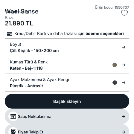
Ürün kodu: 1550737
Wool Sense
Yataş Bedding
Baza
21.890
TL
Kredi/Debit Kartı ve daha fazlası için
ödeme seçenekleri
Boyut
Çift Kişilik - 150x200 cm
Kumaş Türü &
Renk
Keten -
Bej-11118
Ayak Malzemesi &
Ayak Rengi
Plastik -
Antrasit
Başlık Ekleyin
Satış Noktalarımız
Fiyatı Takip Et