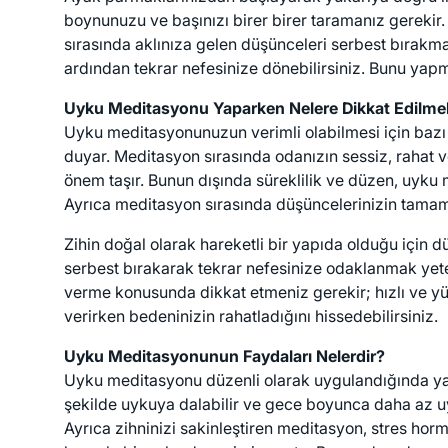
boynunuzu ve başınızı birer birer taramanız gerekir
sırasında aklınıza gelen düşünceleri serbest bırakma
ardından tekrar nefesinize dönebilirsiniz. Bunu yapma
Uyku Meditasyonu Yaparken Nelere Dikkat Edilmel
Uyku meditasyonunuzun verimli olabilmesi için bazı n
duyar. Meditasyon sırasında odanızın sessiz, rahat
önem taşır. Bunun dışında süreklilik ve düzen, uyku me
Ayrıca meditasyon sırasında düşüncelerinizin tama
Zihin doğal olarak hareketli bir yapıda olduğu için
serbest bırakarak tekrar nefesinize odaklanmak yeter
verme konusunda dikkat etmeniz gerekir; hızlı ve yüz
verirken bedeninizin rahatladığını hissedebilirsiniz.
Uyku Meditasyonunun Faydaları Nelerdir?
Uyku meditasyonu düzenli olarak uygulandığında yalnı
şekilde uykuya dalabilir ve gece boyunca daha az uya
Ayrıca zihninizi sakinleştiren meditasyon, stres hor