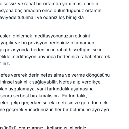
 sessiz ve rahat bir ortamda yapılması önerilir.
editasyona başlamadan önce bulunduğunuz ortamın
viyede tutulmalı ve odanız loş bir ışıkla
sesleri dinlemek meditasyonunuzun etkisini
ak yapılır ve bu pozisyon bedeninizin tamamen
i pozisyonda bedeninizin rahat hissettiğini sizin
elikle meditasyon boyunca bedeninizi rahat ettirerek
iniz.
a nefes vererek derin nefes alma ve verme döngüsünü
ihinsel sakinlik sağlayabilir. Nefes alıp verdikçe
olan uygulamaya, yani farkındalık aşamasına
sonra serbest bırakmalısınız. Farkındalık,
nceler gelip geçerken sürekli nefesinize geri dönmek
ğine geçerek vücudunuzun her bir bölümüne ayrı ayrı
ünüzü, omuzlarınızı, kollarınızı, ellerinizi,