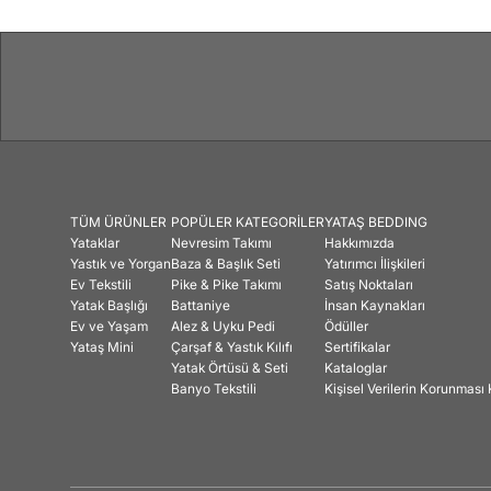
TÜM ÜRÜNLER
POPÜLER KATEGORİLER
YATAŞ BEDDING
Yataklar
Nevresim Takımı
Hakkımızda
Yastık ve Yorgan
Baza & Başlık Seti
Yatırımcı İlişkileri
Ev Tekstili
Pike & Pike Takımı
Satış Noktaları
Yatak Başlığı
Battaniye
İnsan Kaynakları
Ev ve Yaşam
Alez & Uyku Pedi
Ödüller
Yataş Mini
Çarşaf & Yastık Kılıfı
Sertifikalar
Yatak Örtüsü & Seti
Kataloglar
Banyo Tekstili
Kişisel Verilerin Korunmas