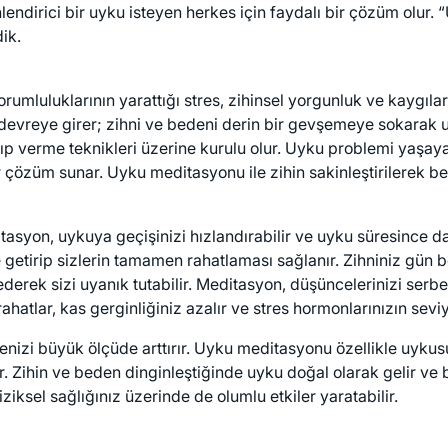
ndirici bir uyku isteyen herkes için faydalı bir çözüm olur. 
ik.
orumluluklarının yarattığı stres, zihinsel yorgunluk ve kaygıl
evreye girer; zihni ve bedeni derin bir gevşemeye sokarak uy
s alıp verme teknikleri üzerine kurulu olur. Uyku problemi y
 çözüm sunar. Uyku meditasyonu ile zihin sakinleştirilerek be
itasyon, uykuya geçişinizi hızlandırabilir ve uyku süresince 
getirip sizlerin tamamen rahatlaması sağlanır. Zihniniz gün 
rek sizi uyanık tutabilir. Meditasyon, düşüncelerinizi serbe
atlar, kas gerginliğiniz azalır ve stres hormonlarınızın seviy
enizi büyük ölçüde arttırır. Uyku meditasyonu özellikle uyku
olur. Zihin ve beden dinginleştiğinde uyku doğal olarak gelir 
ksel sağlığınız üzerinde de olumlu etkiler yaratabilir.