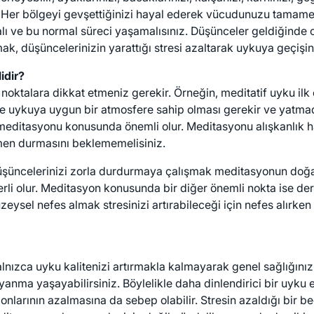
. Her bölgeyi gevşettiğinizi hayal ederek vücudunuzu tamame
lı ve bu normal süreci yaşamalısınız. Düşünceler geldiğinde on
k, düşüncelerinizin yarattığı stresi azaltarak uykuya geçişiniz
idir?
oktalara dikkat etmeniz gerekir. Örneğin, meditatif uyku ilk 
 ve uykuya uygun bir atmosfere sahip olması gerekir ve yat
ditasyonu konusunda önemli olur. Meditasyonu alışkanlık haline 
men durmasını beklememelisiniz.
 düşüncelerinizi zorla durdurmaya çalışmak meditasyonun doğas
li olur. Meditasyon konusunda bir diğer önemli nokta ise deri
eysel nefes almak stresinizi artırabileceği için nefes alırken
zca uyku kalitenizi artırmakla kalmayarak genel sağlığınızı 
nma yaşayabilirsiniz. Böylelikle daha dinlendirici bir uyku e
monlarının azalmasına da sebep olabilir. Stresin azaldığı bir