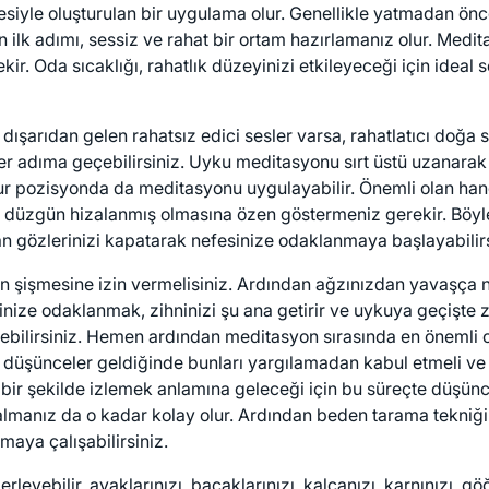
esiyle oluşturulan bir uygulama olur. Genellikle yatmadan önce
 ilk adımı, sessiz ve rahat bir ortam hazırlamanız olur. M
. Oda sıcaklığı, rahatlık düzeyinizi etkileyeceği için ideal se
ışarıdan gelen rahatsız edici sesler varsa, rahatlatıcı doğa 
diğer adıma geçebilirsiniz. Uyku meditasyonu sırt üstü uzanar
ur pozisyonda da meditasyonu uygulayabilir. Önemli olan hang
n düzgün hizalanmış olmasına özen göstermeniz gerekir. Böyl
an gözlerinizi kapatarak nefesinize odaklanmaya başlayabilirs
zın şişmesine izin vermelisiniz. Ardından ağzınızdan yavaşç
rinize odaklanmak, zihninizi şu ana getirir ve uykuya geçişte z
debilirsiniz. Hemen ardından meditasyon sırasında en önemli 
 düşünceler geldiğinde bunları yargılamadan kabul etmeli ve 
ız bir şekilde izlemek anlamına geleceği için bu süreçte düşü
dalmanız da o kadar kolay olur. Ardından beden tarama tekni
maya çalışabilirsiniz.
yebilir, ayaklarınızı, bacaklarınızı, kalçanızı, karnınızı, göğs