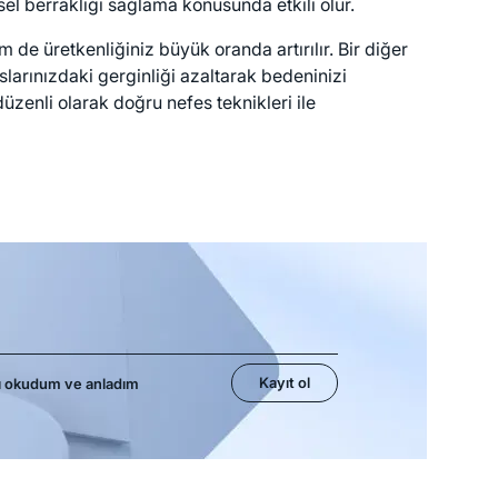
el berraklığı sağlama konusunda etkili olur.
m de üretkenliğiniz büyük oranda artırılır. Bir diğer
arınızdaki gerginliği azaltarak bedeninizi
üzenli olarak doğru nefes teknikleri ile
Kayıt ol
ı okudum ve anladım