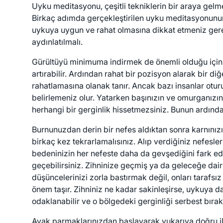
Uyku meditasyonu, çeşitli tekniklerin bir araya gelm
Birkaç adımda gerçekleştirilen uyku meditasyonunun
uykuya uygun ve rahat olmasına dikkat etmeniz gerekir
aydınlatılmalı.
Gürültüyü minimuma indirmek de önemli olduğu için d
artırabilir. Ardından rahat bir pozisyon alarak bir 
rahatlamasına olanak tanır. Ancak bazı insanlar otur
belirlemeniz olur. Yatarken başınızın ve omurganızı
herhangi bir gerginlik hissetmezsiniz. Bunun ardınd
Burnunuzdan derin bir nefes aldıktan sonra karnını
birkaç kez tekrarlamalısınız. Alıp verdiğiniz nefesle
bedeninizin her nefeste daha da gevşediğini fark e
geçebilirsiniz. Zihninize geçmiş ya da geleceğe dair
düşüncelerinizi zorla bastırmak değil, onları tarafs
önem taşır. Zihniniz ne kadar sakinleşirse, uykuya 
odaklanabilir ve o bölgedeki gerginliği serbest bırak
Ayak parmaklarınızdan başlayarak yukarıya doğru ilerle