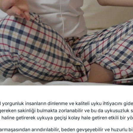
gunluk insanların dinlenme ve kaliteli uyku ihtiyacını gider
gereken sakinliği bulmakta zorlanabilir ve bu da uykusuzluk s
haline getirerek uykuya geçişi kolay hale getiren etkili bir yö
rmaşasından arındırılabilir, beden gevşeyebilir ve huzurlu bir