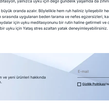
itasyon, yalnızca uyku için değil gündelik yaşamda da zihins
büyük oranda azalır. Böylelikle hem ruh haliniz iyileşebilir he
sırasında uygulanan beden tarama ve nefes egzersizleri, kasl
ydalar için uyku meditasyonunu bir rutin haline getirmeli ve d
r uyku için Yataş stres azaltan yatak deneyimleyebilirsiniz.
rı ve yeni ürünleri hakkında
n.
Gizlilik Politikası
'n