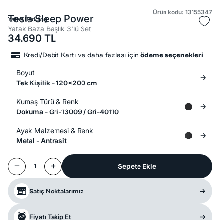
Ürün kodu: 13155347
Tesla Sleep Power
Yataş Bedding
Yatak Baza Başlık 3'lü Set
34.690
TL
Kredi/Debit Kartı ve daha fazlası için
ödeme seçenekleri
Boyut
Tek Kişilik - 120x200 cm
Kumaş Türü &
Renk
Dokuma -
Gri-13009 / Gri-40110
Ayak Malzemesi &
Renk
Metal -
Antrasit
Sepete Ekle
1
Satış Noktalarımız
Fiyatı Takip Et