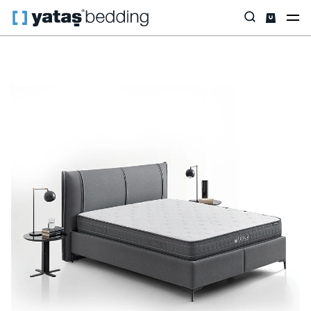
Anasayfa
Baza & Başlık
Tüm Setler
Yatak & Baza & Başlık Set