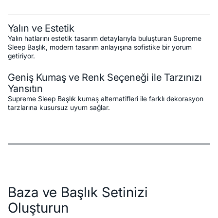
Yalın ve Estetik
Yalın hatlarını estetik tasarım detaylarıyla buluşturan Supreme
Sleep Başlık, modern tasarım anlayışına sofistike bir yorum
getiriyor.
Geniş Kumaş ve Renk Seçeneği ile Tarzınızı
Yansıtın
Supreme Sleep Başlık kumaş alternatifleri ile farklı dekorasyon
tarzlarına kusursuz uyum sağlar.
Özellikler
Ödeme Seçenekleri
Teslimat ve İade Koşulları
Baza ve Başlık Setinizi
Oluşturun