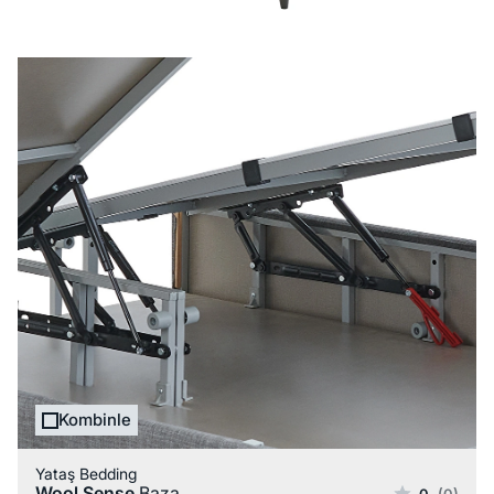
Kombinle
Yataş Bedding
Wool Sense
Baza
0
(0)