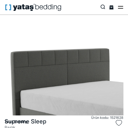
Anasayfa
Baza & Başlık
Baza & Başlık
Başlık
Supreme Sleep
Ürün kodu: 1521628
Supreme Sleep
Yataş Bedding
Başlık