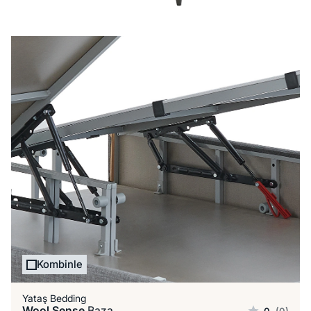
Kombinle
Yataş Bedding
Wool Sense
Baza
0
(0)