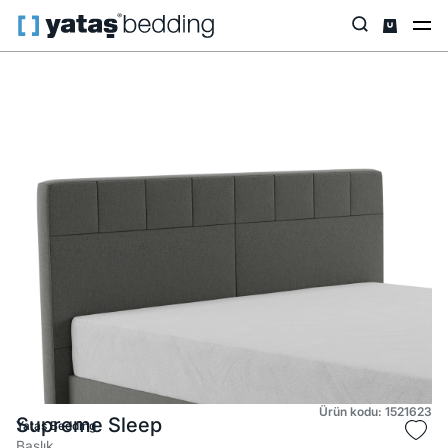
Anasayfa
Baza & Başlık
Baza & Başlık
Başlık
Supreme Sleep
Ürün kodu: 1521623
Supreme Sleep
Yataş Bedding
Başlık