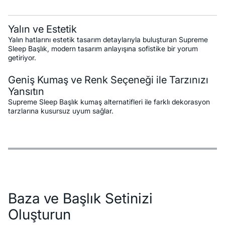
Yalın ve Estetik
Yalın hatlarını estetik tasarım detaylarıyla buluşturan Supreme
Sleep Başlık, modern tasarım anlayışına sofistike bir yorum
getiriyor.
Geniş Kumaş ve Renk Seçeneği ile Tarzınızı
Yansıtın
Supreme Sleep Başlık kumaş alternatifleri ile farklı dekorasyon
tarzlarına kusursuz uyum sağlar.
Özellikler
Ödeme Seçenekleri
Teslimat ve İade Koşulları
Baza ve Başlık Setinizi
Oluşturun