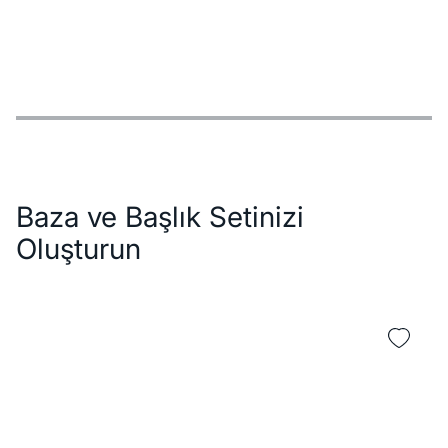
Özellikler
Ödeme Seçenekleri
Teslimat ve İade Koşulları
Baza ve Başlık Setinizi
Oluşturun