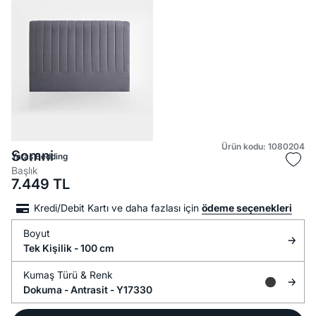
Ürün kodu: 1080204
Somni
Yataş Bedding
Başlık
7.449
TL
Kredi/Debit Kartı ve daha fazlası için
ödeme seçenekleri
Boyut
Tek Kişilik - 100 cm
Kumaş Türü &
Renk
Dokuma -
Antrasit - Y17330