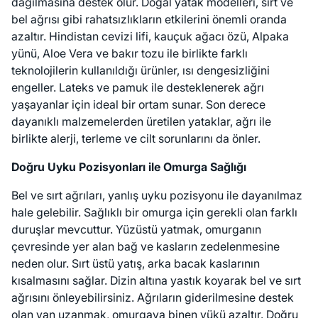
dağılmasına destek olur. Doğal yatak modelleri, sırt ve
bel ağrısı gibi rahatsızlıkların etkilerini önemli oranda
azaltır. Hindistan cevizi lifi, kauçuk ağacı özü, Alpaka
yünü, Aloe Vera ve bakır tozu ile birlikte farklı
teknolojilerin kullanıldığı ürünler, ısı dengesizliğini
engeller. Lateks ve pamuk ile desteklenerek ağrı
yaşayanlar için ideal bir ortam sunar. Son derece
dayanıklı malzemelerden üretilen yataklar, ağrı ile
birlikte alerji, terleme ve cilt sorunlarını da önler.
Doğru Uyku Pozisyonları ile Omurga Sağlığı
Bel ve sırt ağrıları, yanlış uyku pozisyonu ile dayanılmaz
hale gelebilir. Sağlıklı bir omurga için gerekli olan farklı
duruşlar mevcuttur. Yüzüstü yatmak, omurganın
çevresinde yer alan bağ ve kasların zedelenmesine
neden olur. Sırt üstü yatış, arka bacak kaslarının
kısalmasını sağlar. Dizin altına yastık koyarak bel ve sırt
ağrısını önleyebilirsiniz. Ağrıların giderilmesine destek
olan yan uzanmak, omurgaya binen yükü azaltır. Doğru