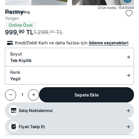
Ürün kodu: 1544586
Penny
Yataş Bedding
Yorgan
Online Özel
999,
90
TL
1.299,
TL
90
Kredi/Debit Kartı ve daha fazlası için
ödeme seçenekleri
Boyut
Tek Kişilik
Renk
Yeşil
Sepete Ekle
1
Satış Noktalarımız
Fiyatı Takip Et