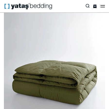
Anasayfa
Yastık & Yorgan
Yorgan
Elyaf
Penny