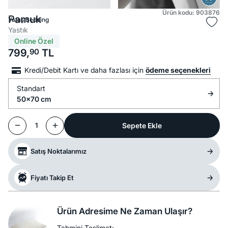
Ürün kodu: 903876
Pamuk
Yataş Bedding
Yastık
Online Özel
799,
90
TL
Kredi/Debit Kartı ve daha fazlası için
ödeme seçenekleri
Standart
50x70 cm
Sepete Ekle
1
Satış Noktalarımız
Fiyatı Takip Et
Ürün Adresime Ne Zaman Ulaşır?
Tahmini Teslimat: