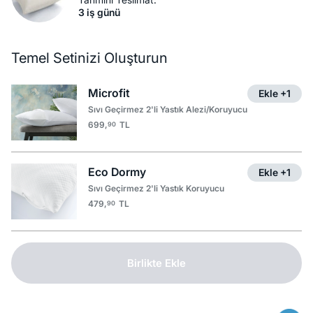
3 iş günü
Temel Setinizi Oluşturun
Microfit
Ekle +1
Sıvı Geçirmez 2'li Yastık Alezi/Koruyucu
699,
TL
90
Eco Dormy
Ekle +1
Sıvı Geçirmez 2'li Yastık Koruyucu
479,
TL
90
Birlikte Ekle