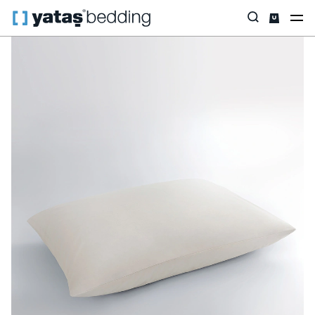
Anasayfa
Yastık & Yorgan
Yastık
Pamuk
Pamuk