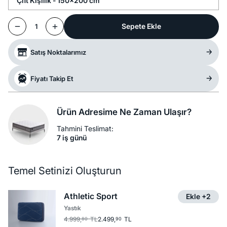
Çift Kişilik - 150x200 cm
Sepete Ekle
1
Satış Noktalarımız
Fiyatı Takip Et
Ürün Adresime Ne Zaman Ulaşır?
Tahmini Teslimat:
7 iş günü
Temel Setinizi Oluşturun
Athletic Sport
Ekle +2
Yastık
4.999,
TL
2.499,
TL
80
90