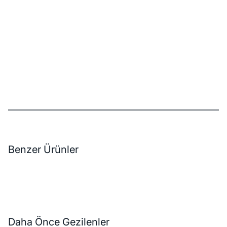
Özellikler
Ödeme Seçenekleri
Teslimat ve İade Koşulları
Benzer Ürünler
Daha Önce Gezilenler