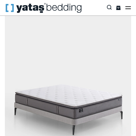
Anasayfa
Yataklar
Yatak Çeşidi
Pocket Yay
Orthopedic Sup