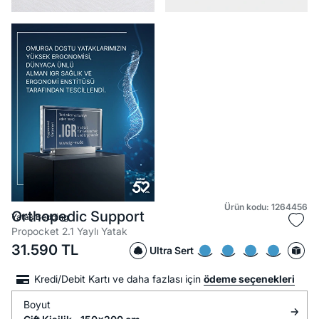
Ürün kodu: 1264456
Orthopedic Support
Yataş Bedding
Propocket 2.1 Yaylı Yatak
31.590
TL
Ultra Sert
Kredi/Debit Kartı ve daha fazlası için
ödeme seçenekleri
Boyut