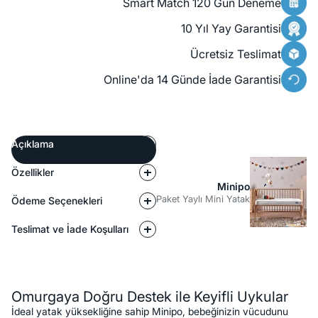
Smart Match 120 Gün Deneme
10 Yıl Yay Garantisi
Ücretsiz Teslimat
Online'da 14 Günde İade Garantisi
Açıklama
Özellikler
Minipo
Paket Yaylı Mini Yatak
Ödeme Seçenekleri
Teslimat ve İade Koşulları
Açıklama
Omurgaya Doğru Destek ile Keyifli Uykular
İdeal yatak yüksekliğine sahip Minipo, bebeğinizin vücudunu