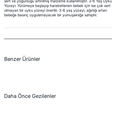
sert ve yoğunluğu artırılmış malzeme kullanılmıştır. 3-6 Yaş Uyku
Yüzeyi: Yürümeye başlayıp hareketlenen bebek için ise çok sert
olmayan bir uyku yüzeyi önerilir. 3-6 yaş yüzeyi, ağırlığı artan
bebeğe basınç uygulamayacak bir yumuşaklığa sahiptir.
Özellikler
Ödeme Seçenekleri
Teslimat ve İade Koşulları
Benzer Ürünler
Daha Önce Gezilenler