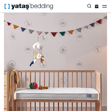
Anasayfa
Yataklar
Yatak Çeşidi
Pocket Yay
Minipo