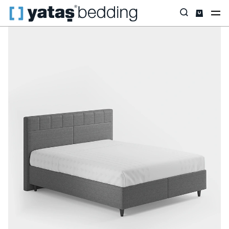
Anasayfa
Baza & Başlık
İhtiyaca Göre
Lento