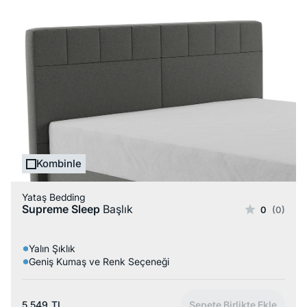
Kombinle
Yataş Bedding
Supreme Sleep
Başlık
0
(0)
Yalın Şıklık
Geniş Kumaş ve Renk Seçeneği
5.549
TL
Sepete Birlikte Ekle