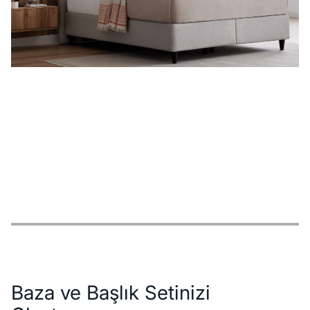
Özellikler
Ödeme Seçenekleri
Teslimat ve İade Koşulları
Baza ve Başlık Setinizi