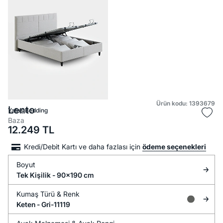
Ürün kodu: 1393679
Lento
Yataş Bedding
Baza
12.249
TL
Kredi/Debit Kartı ve daha fazlası için
ödeme seçenekleri
Boyut
Tek Kişilik - 90x190 cm
Kumaş Türü &
Renk
Keten -
Gri-11119