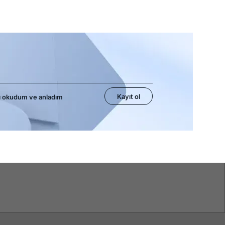
Kayıt ol
ı okudum ve anladım