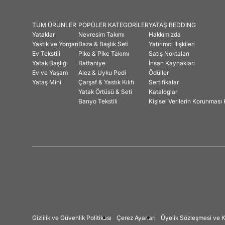
TÜM ÜRÜNLER
POPÜLER KATEGORİLER
YATAŞ BEDDING
Yataklar
Nevresim Takımı
Hakkımızda
Yastık ve Yorgan
Baza & Başlık Seti
Yatırımcı İlişkileri
Ev Tekstili
Pike & Pike Takımı
Satış Noktaları
Yatak Başlığı
Battaniye
İnsan Kaynakları
Ev ve Yaşam
Alez & Uyku Pedi
Ödüller
Yataş Mini
Çarşaf & Yastık Kılıfı
Sertifikalar
Yatak Örtüsü & Seti
Kataloglar
Banyo Tekstili
Kişisel Verilerin Korunmas
Gizlilik ve Güvenlik Politikası
Çerez Ayarları
Üyelik Sözleşmesi ve K