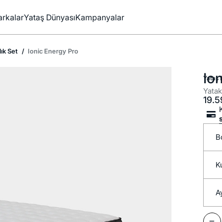
rkalar
Yataş Dünyası
Kampanyalar
ık Set
Ionic Energy Pro
Io
Yataş 
Yatak
19.5
B