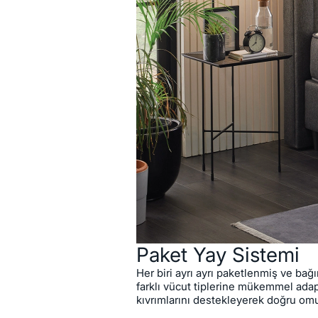
Zihinsel fonksiyonları i
iyon yayabilen kumaşı
dinlenmenin ötesinde v
aktif bir şekilde katkı
teknolojisi ile farklı vü
mükemmel uyum sağla
Lento Baza, çökmeye karşı daya
konstrüksiyonu sayesinde uzun
kullanım imkanı sunuyor. Yüks
bazanızın yerini değiştirmeye
kolaylığı sağlarken, robot süpü
sunar. Somni Başlık, çizgili ka
tarzı yatak odalarına taşır.
Paket Yay Sistemi
Her biri ayrı ayrı paketlenmiş ve bağ
farklı vücut tiplerine mükemmel adap
kıvrımlarını destekleyerek doğru omu