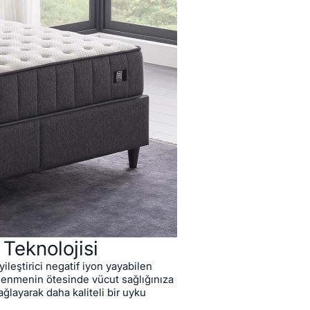
isi
ç Hacim
Uyumlu
klı Çelik Konstrüksiyon
 Teknolojisi
yileştirici negatif iyon yayabilen
lenmenin ötesinde vücut sağlığınıza
sağlayarak daha kaliteli bir uyku