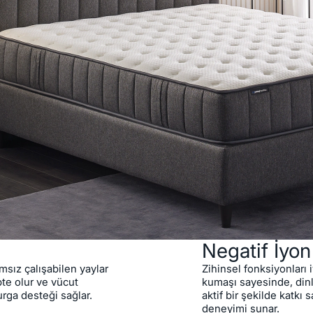
yileştirici negatif
Negatif İyon Teknoloj
Paket Yay Sistemi
 sayesinde,
Woolmark Yün
ücut sağlığınıza
Geniş ve Kullanışlı İ
 sağlarken, paket yay
Robot Süpürgelere 
cut tiplerine
Çökmeye Karşı Dayanı
r.
nıklı çelik
 süreli ve güvenli
ek ayak yapısı sayesinde
 gerek duymadan temizlik
rge ile temizliğe de imkan
pitone tasarımıyla modern
Negatif İyon
ımsız çalışabilen yaylar
Zihinsel fonksiyonları i
te olur ve vücut
kumaşı sayesinde, din
rga desteği sağlar.
aktif bir şekilde katkı 
deneyimi sunar.