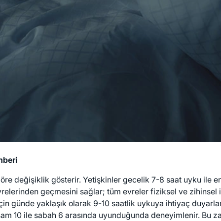
hberi
öre değişiklik gösterir. Yetişkinler gecelik 7-8 saat uyku ile en
erinden geçmesini sağlar; tüm evreler fiziksel ve zihinsel iyi
için günde yaklaşık olarak 9-10 saatlik uykuya ihtiyaç duyarla
n akşam 10 ile sabah 6 arasında uyunduğunda deneyimlenir. Bu