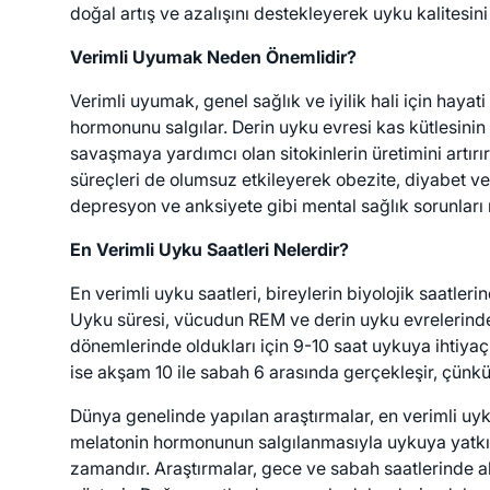
doğal artış ve azalışını destekleyerek uyku kalitesini a
Verimli Uyumak Neden Önemlidir?
Verimli uyumak, genel sağlık ve iyilik hali için haya
hormonunu salgılar. Derin uyku evresi kas kütlesinin 
savaşmaya yardımcı olan sitokinlerin üretimini artırı
süreçleri de olumsuz etkileyerek obezite, diyabet v
depresyon ve anksiyete gibi mental sağlık sorunları riski
En Verimli Uyku Saatleri Nelerdir?
En verimli uyku saatleri, bireylerin biyolojik saatleri
Uyku süresi, vücudun REM ve derin uyku evrelerinde
dönemlerinde oldukları için 9-10 saat uykuya ihtiya
ise akşam 10 ile sabah 6 arasında gerçekleşir, çünkü
Dünya genelinde yapılan araştırmalar, en verimli uyk
melatonin hormonunun salgılanmasıyla uykuya yatkın
zamandır. Araştırmalar, gece ve sabah saatlerinde a