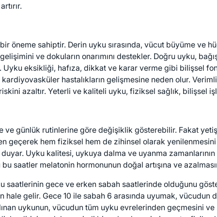
rtırır.
ti bir öneme sahiptir. Derin uyku sırasında, vücut büyüme ve h
gelişimini ve dokuların onarımını destekler. Doğru uyku, bağış
r. Uyku eksikliği, hafıza, dikkat ve karar verme gibi bilişsel 
e kardiyovasküler hastalıkların gelişmesine neden olur. Verim
ni azaltır. Yeterli ve kaliteli uyku, fiziksel sağlık, bilişsel işl
ne ve günlük rutinlerine göre değişiklik gösterebilir. Fakat yetiş
n geçerek hem fiziksel hem de zihinsel olarak yenilenmesini
ç duyar. Uyku kalitesi, uykuya dalma ve uyanma zamanlarının d
 bu saatler melatonin hormonunun doğal artışına ve azalmasına
u saatlerinin gece ve erken sabah saatlerinde olduğunu gösteri
 hale gelir. Gece 10 ile sabah 6 arasında uyumak, vücudun d
lınan uykunun, vücudun tüm uyku evrelerinden geçmesini ve s