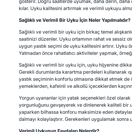
gösterir. Doğru saatlerde uyumak, daha derin, daha d
kılar. Uyku kalitesini artırmak ve verimli uykuyu al
Sağlıklı ve Verimli Bir Uyku İçin Neler Yapılmalıdır?
Sağlıklı ve verimli bir uyku için birkaç temel alışka
saatinizi düzenler. Uyku ortamının rahat ve sessiz o
uygun yastık seçimi de uyku kalitesini artırır. Uyku
Yatmadan önce rahatlatıcı aktiviteler yapmak, örne
Sağlıklı ve verimli bir uyku için, uyku hijyenine di
Gerekli durumlarda karartma perdeleri kullanarak ışı
yastık seçiminin konforlu olmasına dikkat etmek de ö
yemeklerden, kafeinli ve alkollü içeceklerden kaçınm
Yorgun uyananlar için yatak seçenekleri özel olarak 
yorgunluğunu gevşeyerek ve dinlenerek kaliteli bir uy
yaparken bilhassa konforu maksimize eden detaylara ö
dalmayı kolaylaştırır. Gerekenleri uygulamak sonra u
Verimli Uykunun Faydaları Nelerdir?