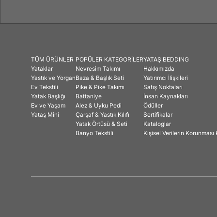
TÜM ÜRÜNLER
POPÜLER KATEGORİLER
YATAŞ BEDDING
Yataklar
Nevresim Takımı
Hakkımızda
Yastık ve Yorgan
Baza & Başlık Seti
Yatırımcı İlişkileri
Ev Tekstili
Pike & Pike Takımı
Satış Noktaları
Yatak Başlığı
Battaniye
İnsan Kaynakları
Ev ve Yaşam
Alez & Uyku Pedi
Ödüller
Yataş Mini
Çarşaf & Yastık Kılıfı
Sertifikalar
Yatak Örtüsü & Seti
Kataloglar
Banyo Tekstili
Kişisel Verilerin Korunmas