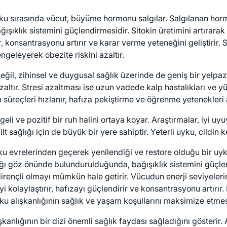
yku sırasında vücut, büyüme hormonu salgılar. Salgılanan hor
ğışıklık sistemini güçlendirmesidir. Sitokin üretimini artırara
, konsantrasyonu artırır ve karar verme yeteneğini geliştirir.
engeleyerek obezite riskini azaltır.
ğil, zihinsel ve duygusal sağlık üzerinde de geniş bir yelpazey
altır. Stresi azaltması ise uzun vadede kalp hastalıkları ve yü
 süreçleri hızlanır, hafıza pekiştirme ve öğrenme yetenekleri 
ngeli ve pozitif bir ruh halini ortaya koyar. Araştırmalar, iyi
 cilt sağlığı için de büyük bir yere sahiptir. Yeterli uyku, cild
ku evrelerinden geçerek yenilendiği ve restore olduğu bir uyku
ığı göz önünde bulundurulduğunda, bağışıklık sistemini güçle
 dirençli olmayı mümkün hale getirir. Vücudun enerji seviyelerini
yi kolaylaştırır, hafızayı güçlendirir ve konsantrasyonu artırır
i uyku alışkanlığının sağlık ve yaşam koşullarını maksimize etm
kanlığının bir dizi önemli sağlık faydası sağladığını gösterir.