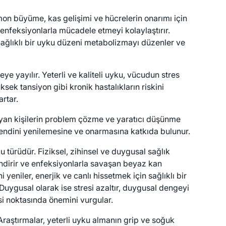
mon büyüme, kas gelişimi ve hücrelerin onarımı için
k enfeksiyonlarla mücadele etmeyi kolaylaştırır.
 Sağlıklı bir uyku düzeni metabolizmayı düzenler ve
e yayılır. Yeterli ve kaliteli uyku, vücudun stres
ksek tansiyon gibi kronik hastalıkların riskini
artar.
 uyuyan kişilerin problem çözme ve yaratıcı düşünme
in kendini yenilemesine ve onarmasına katkıda bulunur.
 türüdür. Fiziksel, zihinsel ve duygusal sağlık
ndirir ve enfeksiyonlarla savaşan beyaz kan
 yeniler, enerjik ve canlı hissetmek için sağlıklı bir
. Duygusal olarak ise stresi azaltır, duygusal dengeyi
esi noktasında önemini vurgular.
 Araştırmalar, yeterli uyku almanın grip ve soğuk