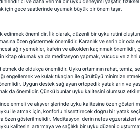
inlendirici ve daha verimli bir uyku deneyimi yaşatır, fiziks
mak için gece saatlerinde uyumak büyük bir önem taşır.
nlık edinmek önemlidir. İlk olarak, düzenli bir uyku rutini olu
lmasına özen göstermek önemlidir. Karanlık ve serin bir oda en
 öncesi ağır yemekler, kafein ve alkolden kaçınmak önemlidir, 
ğin kitap okumak ya da meditasyon yapmak, vücudu ve zihni u
kkat etmek de oldukça önemlidir. Uyku ortamının rahat, temiz, 
ğı engellemek ve kulak tıkaçları ile gürültüyü minimize etmek
nemlidir. Uygun destek sağlayan ortopedik yatakların ve yastı
ak da önemlidir. Çünkü bunlar uyku kalitesini olumsuz etkiley
incelenmeli ve alışverişlerinde uyku kalitesine özen gösterilm
ku ile atmak için, konforlu hissettirecek doğru bir yatak seç
zen gösterilmelidir. Meditasyon, derin nefes egzersizleri vey
yku kalitesini artırmaya ve sağlıklı bir uyku düzeni oluşturma