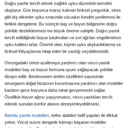
Doğru yastık tercih etmek sağlıklı uyku düzeninin temelini
oluşturur. Gün boyunca maruz kalınan fiziksel yorgunluk, stres
gibi dış etkenler uyku sırasında vücudun kendini yenilemesi ile
birlikte dengelenir. Bu süreçte baş ve boyun bölgesinin doğru
şekilde desteklenmesi ise büyük öneme sahiptir. Doğru yastık
tercih edildiğinde boyun tutulmaları ve sırt ağrıları engellenirken
uyku kalitesi artar. Önemli olan, kişinin uyku alışkanlıklarına ve
fiziksel ihtiyaçlarına hitap eden bir yastığı seçebilmesidir.
Omurgadaki stresi azaltmaya yardımcı olan visco yastık
modelleri baş ve boyun formuna uyum sağlayacak şekilde
dizayn edilir. Benimsenen üretim özellikleri sayesinde
omurganın doğal hizasının korunmasına yardımcı olan modeller
kasların gece boyunca daha rahat gevşemesini sağlar.
Özellikle boyun ağrısı yaşıyorsanız, visco yastıkları tercih
ederek sunulan konfor alanını deneyimleyebilirsiniz.
Bambu yastık modelleri
, nefes alabilen hafif yapıları ile dikkat
çeker. Vücut ısısını dengede tutmayı başaran modeller