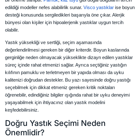
bir öneme sahiptir.
Pamuk
,
kaz tüyü
gibi doğal dolguların tercih
edildiği modeller nefes alabilirlik sunar.
Visco yastıklar
ise boyun
desteği konusunda sergiledikleri başarıyla öne çıkar. Alerjik
bünyesi olan kişiler için hipoalerjenik yastıklar uygun tercih
olabilir.
Yastık yüksekliği ve sertliği, seçim aşamasında
değerlendirilmesi gereken bir diğer kriterdir. Boyun kaslarında
gerginliğe neden olmayacak yükseklikte dizayn edilen yastıklar
süreç içinde rahat etmenizi sağlar. Ayrıca seçtiğiniz yastığın
kılıfının pamuklu ve terletmeyen bir yapıda olması da uyku
kalitenizi doğrudan destekler. Bu yazı sayesinde doğru yastığı
seçebilmek için dikkat etmeniz gereken kritik noktaları
öğrenebilir, edindiğiniz bilgiler ışığında rahat bir uyku deneyimi
yaşayabilmek için ihtiyacınız olan yastık modelini
keşfedebilirsiniz.
Doğru Yastık Seçimi Neden
Önemlidir?