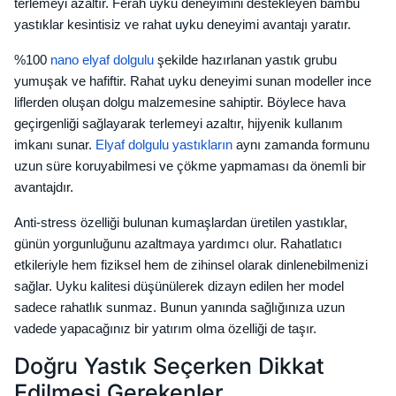
terlemeyi azaltır. Ferah uyku deneyimini destekleyen bambu
yastıklar kesintisiz ve rahat uyku deneyimi avantajı yaratır.
%100
nano elyaf dolgulu
şekilde hazırlanan yastık grubu
yumuşak ve hafiftir. Rahat uyku deneyimi sunan modeller ince
liflerden oluşan dolgu malzemesine sahiptir. Böylece hava
geçirgenliği sağlayarak terlemeyi azaltır, hijyenik kullanım
imkanı sunar.
Elyaf dolgulu yastıkların
aynı zamanda formunu
uzun süre koruyabilmesi ve çökme yapmaması da önemli bir
avantajdır.
Anti-stress özelliği bulunan kumaşlardan üretilen yastıklar,
günün yorgunluğunu azaltmaya yardımcı olur. Rahatlatıcı
etkileriyle hem fiziksel hem de zihinsel olarak dinlenebilmenizi
sağlar. Uyku kalitesi düşünülerek dizayn edilen her model
sadece rahatlık sunmaz. Bunun yanında sağlığınıza uzun
vadede yapacağınız bir yatırım olma özelliği de taşır.
Doğru Yastık Seçerken Dikkat
Edilmesi Gerekenler