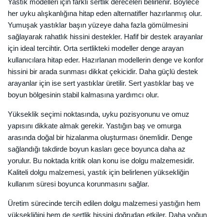
Yastık modelleri için farklı sertlik dereceleri belirlenir. Böylece
her uyku alışkanlığına hitap eden alternatifler hazırlanmış olur.
Yumuşak yastıklar başın yüzeye daha fazla gömülmesini
sağlayarak rahatlık hissini destekler. Hafif bir destek arayanlar
için ideal tercihtir. Orta sertlikteki modeller denge arayan
kullanıcılara hitap eder. Hazırlanan modellerin denge ve konfor
hissini bir arada sunması dikkat çekicidir. Daha güçlü destek
arayanlar için ise sert yastıklar üretilir. Sert yastıklar baş ve
boyun bölgesinin stabil kalmasına yardımcı olur.
Yükseklik seçimi noktasında, uyku pozisyonunu ve omuz
yapısını dikkate almak gerekir. Yastığın baş ve omurga
arasında doğal bir hizalanma oluşturması önemlidir. Denge
sağlandığı takdirde boyun kasları gece boyunca daha az
yorulur. Bu noktada kritik olan konu ise dolgu malzemesidir.
Kaliteli dolgu malzemesi, yastık için belirlenen yüksekliğin
kullanım süresi boyunca korunmasını sağlar.
Üretim sürecinde tercih edilen dolgu malzemesi yastığın hem
yüksekliğini hem de sertlik hissini doğrudan etkiler. Daha yoğun