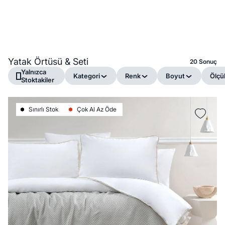
Yatak Örtüsü & Seti
20 Sonuç
Yalnızca
Kategori
Renk
Boyut
Ölçü
Stoktakiler
Sınırlı Stok
Çok Al Az Öde