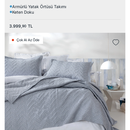
Armürlü Yatak Örtüsü Takımı
Keten Doku
3.999,
TL
90
Çok Al Az Öde