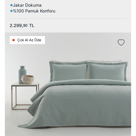
Jakar Dokuma
%100 Pamuk Konforu
2.299,
TL
90
Çok Al Az Öde