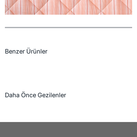
Özellikler
Ödeme Seçenekleri
Teslimat ve İade Koşulları
Benzer Ürünler
Daha Önce Gezilenler