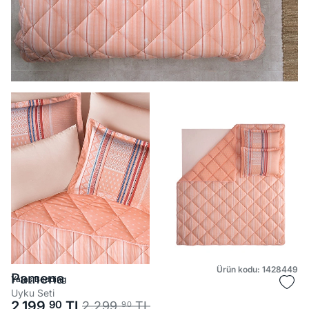
Ürün kodu: 1428449
Pamena
Yataş Bedding
Uyku Seti
2.199,
90
TL
2.299,
TL
90