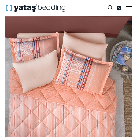
Anasayfa
Ev Tekstili
Tüm Ev Tekstili
Uyku Seti
Pamena