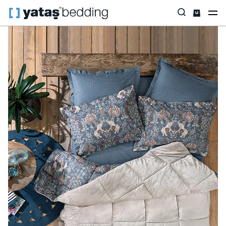
Anasayfa
Ev Tekstili
Tüm Ev Tekstili
Uyku Seti
Madie