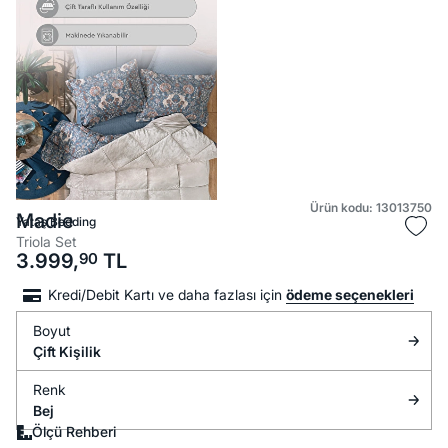
Ürün kodu: 13013750
Madie
Yataş Bedding
Triola Set
3.999,
90
TL
Kredi/Debit Kartı ve daha fazlası için
ödeme seçenekleri
Boyut
Çift Kişilik
Renk
Bej
Ölçü Rehberi