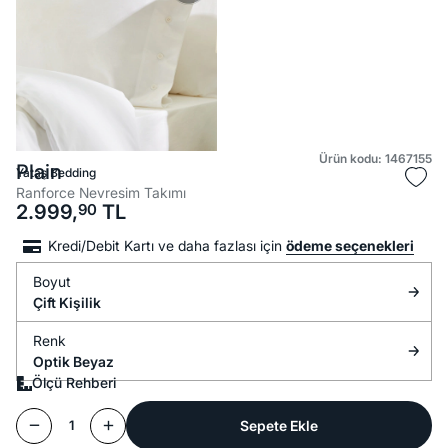
Ürün kodu: 1467155
Plain
Yataş Bedding
Ranforce Nevresim Takımı
2.999,
90
TL
Kredi/Debit Kartı ve daha fazlası için
ödeme seçenekleri
Boyut
Çift Kişilik
Renk
Optik Beyaz
Ölçü Rehberi
Sepete Ekle
1