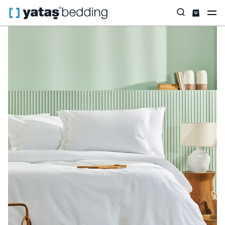
Anasayfa
Ev Tekstili
Tüm Ev Tekstili
Nevresim Takımı & Seti