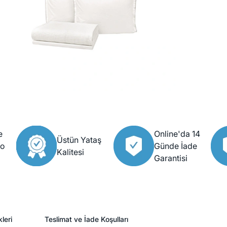
e
Online'da 14
Üstün Yataş
go
Günde İade
Kalitesi
Garantisi
leri
Teslimat ve İade Koşulları