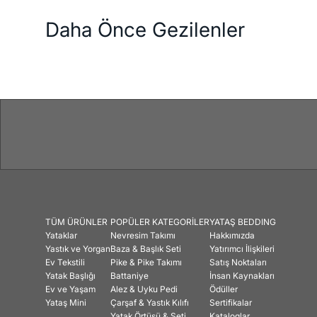
Daha Önce Gezilenler
TÜM ÜRÜNLER
POPÜLER KATEGORİLER
YATAŞ BEDDING
Yataklar
Nevresim Takımı
Hakkımızda
Yastık ve Yorgan
Baza & Başlık Seti
Yatırımcı İlişkileri
Ev Tekstili
Pike & Pike Takımı
Satış Noktaları
Yatak Başlığı
Battaniye
İnsan Kaynakları
Ev ve Yaşam
Alez & Uyku Pedi
Ödüller
Yataş Mini
Çarşaf & Yastık Kılıfı
Sertifikalar
Yatak Örtüsü & Seti
Kataloglar