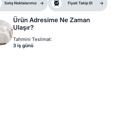
Satış Noktalarımız
Fiyatı Takip Et
Ürün Adresime Ne Zaman
Ulaşır?
Tahmini Teslimat:
3 iş günü