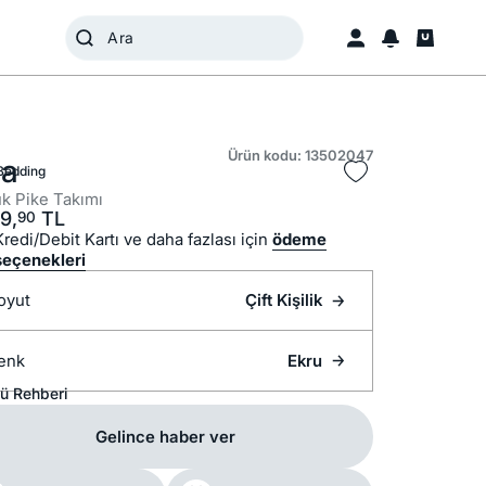
Ürün kodu: 13502047
ya
Bedding
k Pike Takımı
9,
TL
90
Kredi/Debit Kartı ve daha fazlası için
ödeme
seçenekleri
oyut
Çift Kişilik
enk
Ekru
ü Rehberi
Gelince haber ver