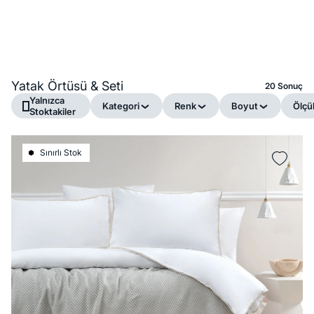
Yatak Örtüsü & Seti
20 Sonuç
Yalnızca
Kategori
Renk
Boyut
Ölçü
Stoktakiler
Sınırlı Stok