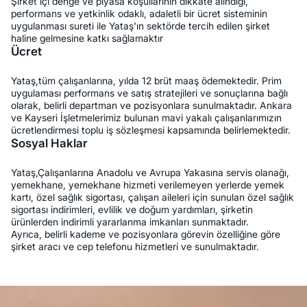
Şirket içi denge ve piyasa koşullarının dikkate alındığı,
performans ve yetkinlik odaklı, adaletli bir ücret sisteminin
uygulanması sureti ile Yataş'ın sektörde tercih edilen şirket
haline gelmesine katkı sağlamaktır
Ücret
Yataş,tüm çalışanlarına, yılda 12 brüt maaş ödemektedir. Prim
uygulaması performans ve satış stratejileri ve sonuçlarına bağlı
olarak, belirli departman ve pozisyonlara sunulmaktadır. Ankara
ve Kayseri İşletmelerimiz bulunan mavi yakalı çalışanlarımızın
ücretlendirmesi toplu iş sözleşmesi kapsamında belirlemektedir.
Sosyal Haklar
Yataş,Çalışanlarına Anadolu ve Avrupa Yakasına servis olanağı,
yemekhane, yemekhane hizmeti verilemeyen yerlerde yemek
kartı, özel sağlık sigortası, çalışan aileleri için sunulan özel sağlık
sigortası indirimleri, evlilik ve doğum yardımları, şirketin
ürünlerden indirimli yararlanma imkanları sunmaktadır.
Ayrıca, belirli kademe ve pozisyonlara görevin özelliğine göre
şirket aracı ve cep telefonu hizmetleri ve sunulmaktadır.