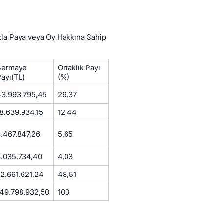
a Paya veya Oy Hakkına Sahip
Sermaye
Ortaklık Payı
Payı(TL)
(%)
43.993.795,45
29,37
18.639.934,15
12,44
8.467.847,26
5,65
6.035.734,40
4,03
72.661.621,24
48,51
149.798.932,50
100