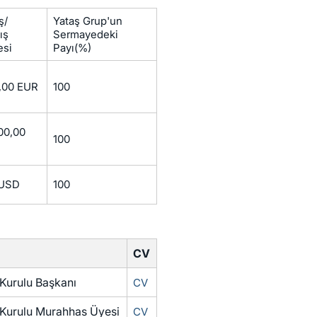
ş/
Yataş Grup'un
ış
Sermayedeki
esi
Payı(%)
,00 EUR
100
00,00
100
 USD
100
CV
Kurulu Başkanı
CV
Kurulu Murahhas Üyesi
CV