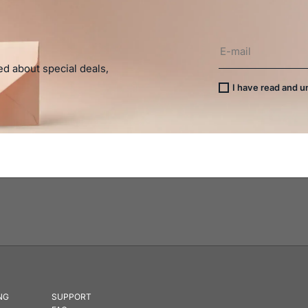
ed about special deals,
I have read and 
NG
SUPPORT