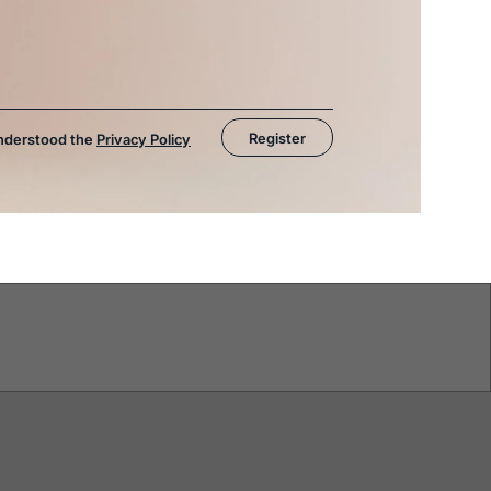
Register
understood the
Privacy Policy