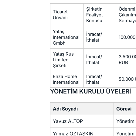
Şirketin
Ödenmi
Ticaret
Faaliyet
Çıkarılm
Unvanı
Konusu
Sermay
Yataş
İhracat/
International
100.000
İthalat
Gmbh
Yataş Rus
İhracat/
3.500.0
Limited
İthalat
RUB
Şirketi
Enza Home
İhracat/
50.000
International
İthalat
YÖNETİM KURULU ÜYELERİ
Adı Soyadı
Görevi
Yavuz ALTOP
Yönetim 
Yılmaz ÖZTAŞKIN
Yönetim 