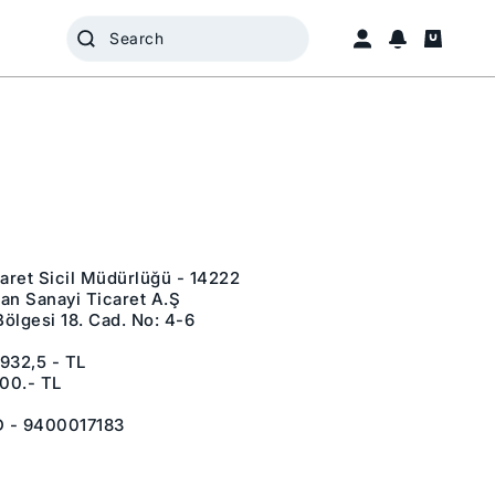
caret Sicil Müdürlüğü - 14222
gan Sanayi Ticaret A.Ş
Bölgesi 18. Cad. No: 4-6
932,5 - TL
000.- TL
D - 9400017183