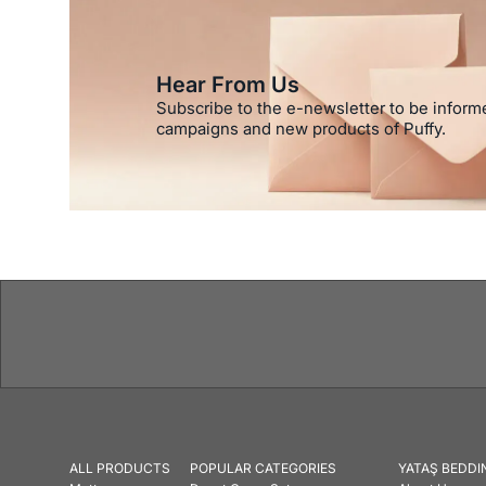
Hear From Us
Subscribe to the e-newsletter to be inform
campaigns and new products of Puffy.
ALL PRODUCTS
POPULAR CATEGORIES
YATAŞ BEDDI