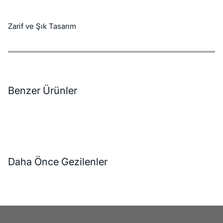
Zarif ve Şık Tasarım
Özellikler
Ödeme Seçenekleri
Teslimat ve İade Koşulları
Benzer Ürünler
Daha Önce Gezilenler