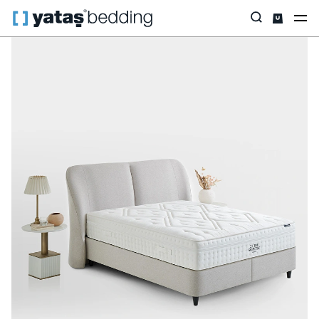
Anasayfa
Baza & Başlık
Tüm Setler
Yatak & Baza & Başlık Set