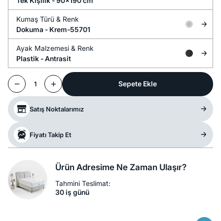
Tek Kişilik - 90x190 cm
Kumaş Türü &
Renk
Dokuma -
Krem-55701
Ayak Malzemesi &
Renk
Plastik -
Antrasit
Sepete Ekle
1
Satış Noktalarımız
Fiyatı Takip Et
Ürün Adresime Ne Zaman Ulaşır?
Tahmini Teslimat:
30 iş günü