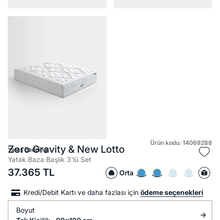
Ürün kodu: 14069288
Zero Gravity & New Lotto
Yataş Bedding
Yatak Baza Başlık 3'lü Set
37.365
TL
Orta
Kredi/Debit Kartı ve daha fazlası için
ödeme seçenekleri
Boyut