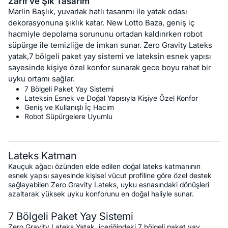
Zarif ve Şık Tasarım
Marlin Başlık, yuvarlak hatlı tasarımı ile yatak odası
dekorasyonuna şıklık katar. New Lotto Baza, geniş iç
hacmiyle depolama sorununu ortadan kaldırırken robot
süpürge ile temizliğe de imkan sunar. Zero Gravity Lateks
yatak,7 bölgeli paket yay sistemi ve lateksin esnek yapısı
sayesinde kişiye özel konfor sunarak gece boyu rahat bir
uyku ortamı sağlar.
7 Bölgeli Paket Yay Sistemi
Lateksin Esnek ve Doğal Yapısıyla Kişiye Özel Konfor
Geniş ve Kullanışlı İç Hacim
Robot Süpürgelere Uyumlu
Lateks Katman
Kauçuk ağacı özünden elde edilen doğal lateks katmanının
esnek yapısı sayesinde kişisel vücut profiline göre özel destek
sağlayabilen Zero Gravity Lateks, uyku esnasındaki dönüşleri
azaltarak yüksek uyku konforunu en doğal haliyle sunar.
7 Bölgeli Paket Yay Sistemi
Zero Gravity Lateks Yatak, içeriğindeki 7 bölgeli paket yay