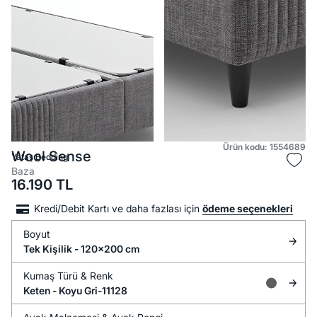
Ürün kodu: 1554689
Wool Sense
Yataş Bedding
Baza
16.190
TL
Kredi/Debit Kartı ve daha fazlası için
ödeme seçenekleri
Boyut
Tek Kişilik - 120x200 cm
Kumaş Türü &
Renk
Keten -
Koyu Gri-11128