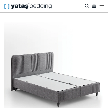
Anasayfa
Baza & Başlık
İhtiyaca Göre
Wool Sense