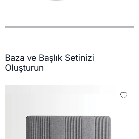
Özellikler
Ödeme Seçenekleri
Teslimat ve İade Koşulları
Baza ve Başlık Setinizi
Oluşturun