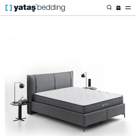
Anasayfa
Baza & Başlık
Tüm Setler
Yatak & Baza & Başlık Set