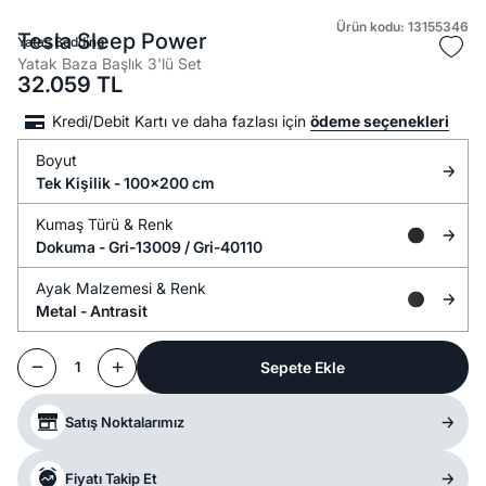
Ürün kodu: 13155346
Tesla Sleep Power
Yataş Bedding
Yatak Baza Başlık 3'lü Set
32.059
TL
Kredi/Debit Kartı ve daha fazlası için
ödeme seçenekleri
Boyut
Tek Kişilik - 100x200 cm
Kumaş Türü &
Renk
Dokuma -
Gri-13009 / Gri-40110
Ayak Malzemesi &
Renk
Metal -
Antrasit
Sepete Ekle
1
Satış Noktalarımız
Fiyatı Takip Et