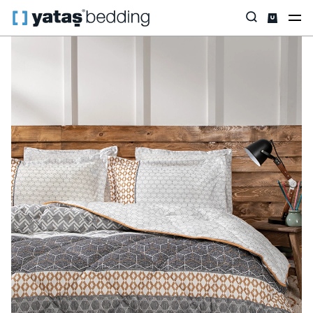
Anasayfa
Ev Tekstili
Tüm Ev Tekstili
Uyku Seti
Taren