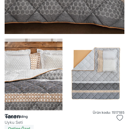
Ürün kodu: 1517185
Taren
Yataş Bedding
Uyku Seti
Online Özel