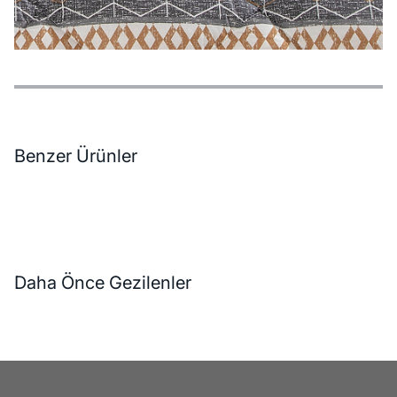
Özellikler
Ödeme Seçenekleri
Teslimat ve İade Koşulları
Benzer Ürünler
Daha Önce Gezilenler