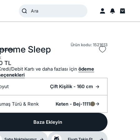
Ürün kodu: 1521613
preme Sleep
Bedding
k
0
TL
Kredi/Debit Kartı ve daha fazlası için
ödeme
seçenekleri
oyut
Çift Kişilik - 160 cm
Kumaş Türü &
Renk
Keten -
Bej-11118
Baza Ekleyin
Satış Noktalarımız
Fiyatı Takip Et