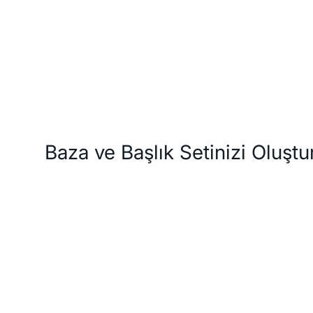
slimat ve İade Koşulları
Ödeme Seçenekleri
Özellikler
Baza ve Başlık Setinizi Oluştu