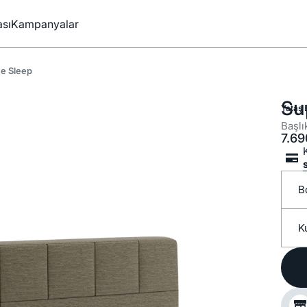
sı
Kampanyalar
e Sleep
Su
Yataş 
Başlı
7.69
B