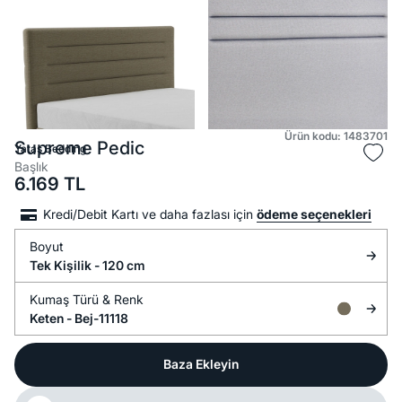
Ürün kodu: 1483701
Supreme Pedic
Yataş Bedding
Başlık
6.169
TL
Kredi/Debit Kartı ve daha fazlası için
ödeme seçenekleri
Boyut
Tek Kişilik - 120 cm
Kumaş Türü &
Renk
Keten -
Bej-11118
Baza Ekleyin