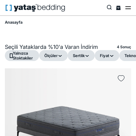
Anasayfa
Seçili Yataklarda %10'a Varan İndirim
4 Sonuç
Yalnızca
Ölçüler
Sertlik
Fiyat
Teknol
Stoktakiler