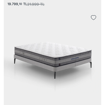
19.799,
TL
21.999
TL
10