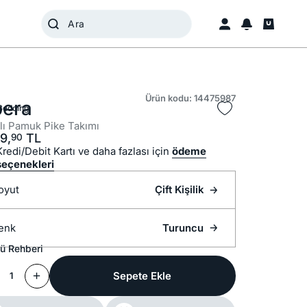
Ürün kodu: 14475987
bera
Bedding
lı Pamuk Pike Takımı
9,
TL
90
Kredi/Debit Kartı ve daha fazlası için
ödeme
seçenekleri
oyut
Çift Kişilik
enk
Turuncu
ü Rehberi
Sepete Ekle
1