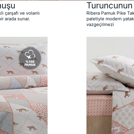
nuşu
Turuncunun 
i çarşafı ve volanlı
Ribera Pamuk Pike Takı
bir arada sunar.
paletiyle modern yata
vazgeçilmezi