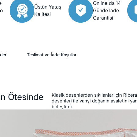
e
Online'da 14
Üstün Yataş
go
Günde İade
Kalitesi
Garantisi
leri
Teslimat ve İade Koşulları
in Ötesinde
Klasik desenlerden sıkılanlar için Riber
desenleri ile vahşi doğanın asaletini y
birleştirdi.