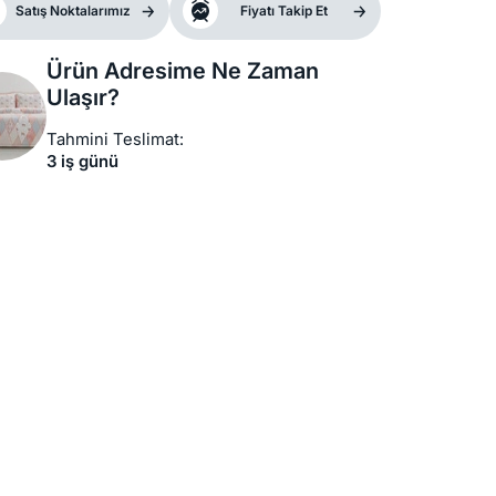
Satış Noktalarımız
Fiyatı Takip Et
Ürün Adresime Ne Zaman
Ulaşır?
Tahmini Teslimat:
3 iş günü