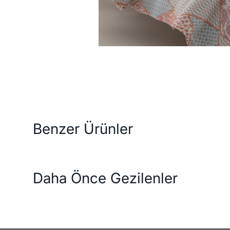
slimat ve İade Koşulları
Ödeme Seçenekleri
Özellikler
Benzer Ürünler
Daha Önce Gezilenler