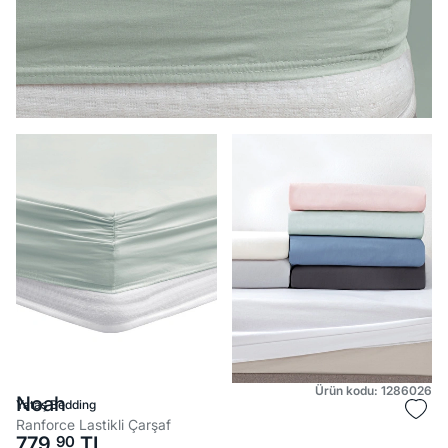
Ürün kodu: 1286026
Noah
Yataş Bedding
Ranforce Lastikli Çarşaf
779,
90
TL