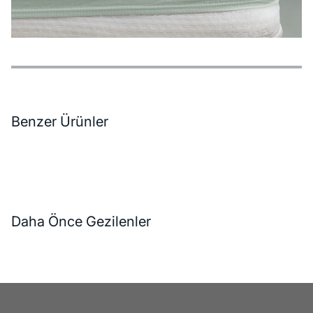
Özellikler
Ödeme Seçenekleri
Teslimat ve İade Koşulları
Benzer Ürünler
Daha Önce Gezilenler