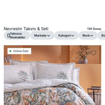
Nevresim Takımı & Seti
136 Sonuç
Yalnızca
Markalar
Kategori
Renk
B
Stoktakiler
Online Özel