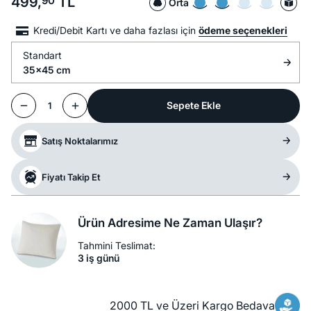
499,
90
TL
Orta
Kredi/Debit Kartı ve daha fazlası için
ödeme seçenekleri
Standart
35x45 cm
Sepete Ekle
1
Satış Noktalarımız
Fiyatı Takip Et
Ürün Adresime Ne Zaman Ulaşır?
Tahmini Teslimat:
3 iş günü
2000 TL ve Üzeri Kargo Bedava