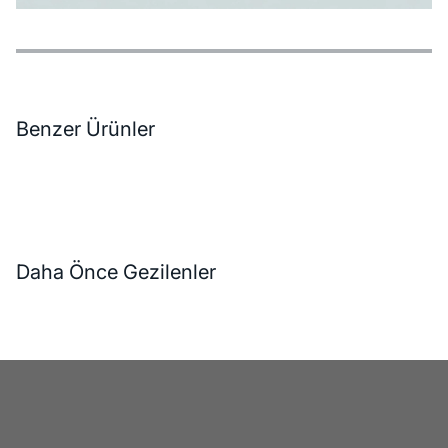
Özellikler
Ödeme Seçenekleri
Teslimat ve İade Koşulları
Benzer Ürünler
Daha Önce Gezilenler