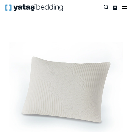
Anasayfa
Yastık & Yorgan
Yastık
Pamuk
Milky