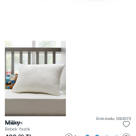
Ürün kodu: 1262073
Milky
Yataş Mini
Bebek Yastık