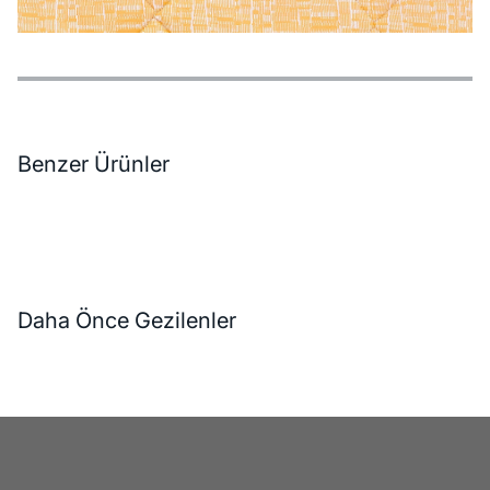
Özellikler
Ödeme Seçenekleri
Teslimat ve İade Koşulları
Benzer Ürünler
Daha Önce Gezilenler