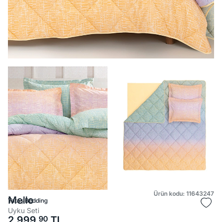
Ürün kodu: 11643247
Mello
Yataş Bedding
Uyku Seti
2.999,
90
TL