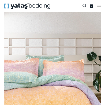
Anasayfa
Ev Tekstili
Tüm Ev Tekstili
Uyku Seti
Mello